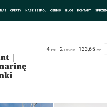
 NAS
OFERTY
NASZ ZESPÓŁ
CENNIK
BLOG
KONTAKT
SPRZED
4
2
133,65
Pok.
Łazienka
m2
nt |
 marinę
enki
phy Team
Marina Developer Club House Sz