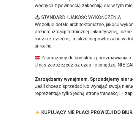
wodnych z pewnością zakochają się w tym miej
STANDARD I JAKOŚĆ WYKOŃCZENIA
Wszelkie detale architektoniczne, jakość wyko
poziom izolacji termicznej i akustycznej, licz
rodzin z dziećmi, a także niepowtarzalne wido
unikalną.
Zapraszamy do kontaktu i porozmawiania o
U nas zaoszczędzisz czas i pieniądze, NIE Z
Zarządzamy wynajmem. Sprzedajemy nieruch
Jeśli chcesz sprzedać lub wynająć swoją nier
reprezentują tylko jedną stronę transakcji – za
KUPUJĄCY NIE PŁACI PROWIZJI DO BI