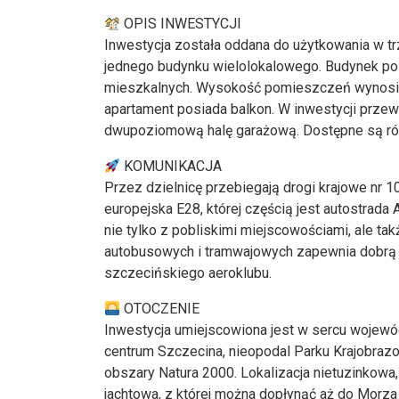
OPIS INWESTYCJI
Inwestycja została oddana do użytkowania w trz
jednego budynku wielolokalowego. Budynek posi
mieszkalnych. Wysokość pomieszczeń wynosi o
apartament posiada balkon. W inwestycji prze
dwupoziomową halę garażową. Dostępne są rów
KOMUNIKACJA
Przez dzielnicę przebiegają drogi krajowe nr 10
europejska E28, której częścią jest autostrada A
nie tylko z pobliskimi miejscowościami, ale ta
autobusowych i tramwajowych zapewnia dobrą ko
szczecińskiego aeroklubu.
OTOCZENIE
Inwestycja umiejscowiona jest w sercu wojew
centrum Szczecina, nieopodal Parku Krajobraz
obszary Natura 2000. Lokalizacja nietuzinkowa,
jachtowa, z której można dopłynąć aż do Morza