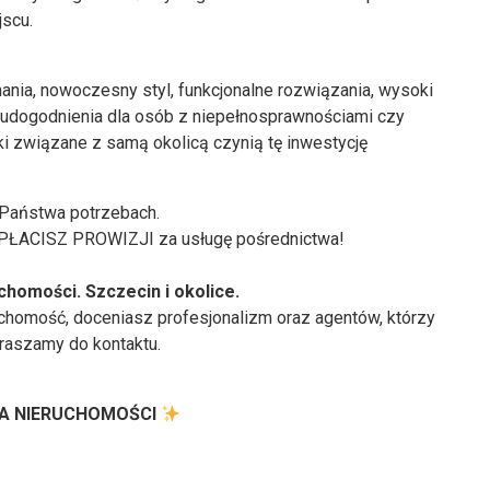
scu.
nania, nowoczesny styl, funkcjonalne rozwiązania, wysoki
ne udogodnienia dla osób z niepełnosprawnościami czy
ki związane z samą okolicą czynią tę inwestycję
 Państwa potrzebach.
APŁACISZ PROWIZJI za usługę pośrednictwa!
omości. Szczecin i okolice.
uchomość, doceniasz profesjonalizm oraz agentów, którzy
praszamy do kontaktu.
URA NIERUCHOMOŚCI