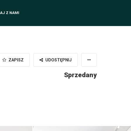
AJ Z NAMI
ZAPISZ
UDOSTĘPNIJ
Sprzedany
czecin | fot.
Marina Developer Club House Szczecin | fot.