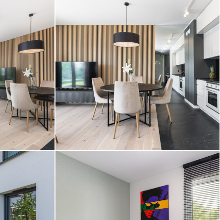
STOLZ Photography Team
czecin | fot.
Marina Developer Club House Szczecin | fot.
STOLZ Photography Team