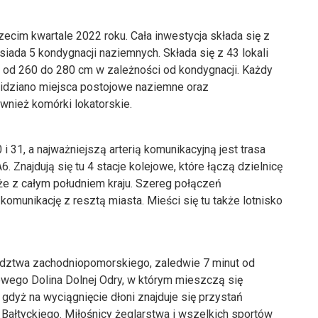
ecim kwartale 2022 roku. Cała inwestycja składa się z
ada 5 kondygnacji naziemnych. Składa się z 43 lokali
d 260 do 280 cm w zależności od kondygnacji. Każdy
widziano miejsca postojowe naziemne oraz
nież komórki lokatorskie.
 i 31, a najważniejszą arterią komunikacyjną jest trasa
6. Znajdują się tu 4 stacje kolejowe, które łączą dzielnicę
kże z całym południem kraju. Szereg połączeń
munikację z resztą miasta. Mieści się tu także lotnisko
ództwa zachodniopomorskiego, zaledwie 7 minut od
owego Dolina Dolnej Odry, w którym mieszczą się
 gdyż na wyciągnięcie dłoni znajduje się przystań
 Bałtyckiego. Miłośnicy żeglarstwa i wszelkich sportów