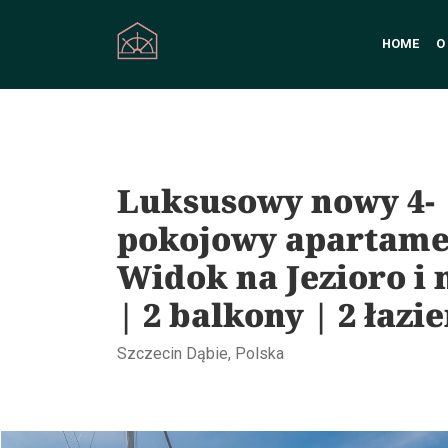
HOME
O
Luksusowy nowy 4-
pokojowy apartame
Widok na Jezioro i
| 2 balkony | 2 łazi
Szczecin Dąbie, Polska
Marina Developer Club House Szczecin | fot. STOLZ Photogra