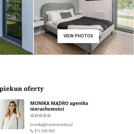
VIEW PHOTOS
piekun oferty
MONIKA MĄDRO agentka
nieruchomości
monika@madroestate.pl
511 353 939