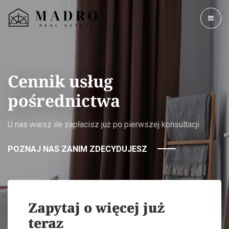
Cennik usług
pośrednictwa
U nas wiesz ile zapłacisz już po pierwszej konsultacji
POZNAJ NAS ZANIM ZDECYDUJESZ
Zapytaj o więcej już
teraz