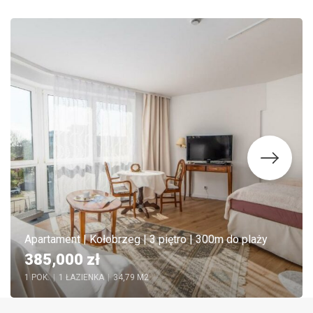
Apartament | Kołobrzeg | 3 piętro | 300m do plaży
385,000 zł
1 POK.
|
1 ŁAZIENKA
|
34,79 M2