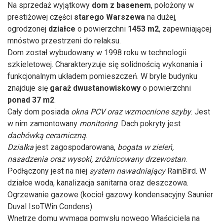
Na sprzedaż wyjątkowy
dom z basenem
, położony w
prestiżowej części
starego Warszewa
na dużej,
ogrodzonej
działce
o powierzchni
1453 m2
, zapewniającej
mnóstwo przestrzeni do relaksu.
Dom został wybudowany w 1998 roku w technologii
szkieletowej. Charakteryzuje się solidnością wykonania i
funkcjonalnym układem pomieszczeń. W bryle budynku
znajduje się
garaż dwustanowiskowy
o powierzchni
ponad 37 m2
.
Cały dom posiada
okna PCV oraz wzmocnione szyby
. Jest
w nim zamontowany
monitoring
. Dach pokryty jest
dachówką ceramiczną
.
Działka
jest zagospodarowana,
bogata w zieleń,
nasadzenia oraz wysoki, zróżnicowany drzewostan
.
Podłączony jest na niej
system
nawadniający
RainBird. W
działce woda, kanalizacja sanitarna oraz deszczowa.
Ogrzewanie gazowe (kocioł gazowy kondensacyjny Saunier
Duval IsoTWin Condens).
Wnętrze domu wymaga pomysłu nowego Właściciela na