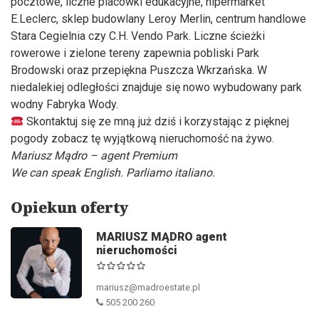
pocztowe, liczne placówki edukacyjne, hipermarket
E.Leclerc, sklep budowlany Leroy Merlin, centrum handlowe
Stara Cegielnia czy C.H. Vendo Park. Liczne ścieżki
rowerowe i zielone tereny zapewnia pobliski Park
Brodowski oraz przepiękna Puszcza Wkrzańska. W
niedalekiej odległości znajduje się nowo wybudowany park
wodny Fabryka Wody.
Skontaktuj się ze mną już dziś i korzystając z pięknej
pogody zobacz tę wyjątkową nieruchomość na żywo.
Mariusz Mądro – agent Premium
We can speak English. Parliamo italiano.
Opiekun oferty
MARIUSZ MĄDRO agent
nieruchomości
mariusz@madroestate.pl
505 200 260