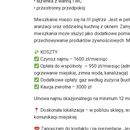
• łazienka z wanną i WC
• przestronny przedpokój
Mieszkanie mieści się na III piętrze. Jest w p
aranżacji oraz oddzielną kuchnię z oknem. Zam
mieszkania może służyć jako dodatkowe pomie
przechowywanie produktów żywnościowych. Moż
KOSZTY:
Czynsz najmu – 1600 zł/miesiąc
Opłata do wspólnoty ~ 950 zł/miesiąc (adm
ogrzewanie miejskie, zimna woda, kanalizacja)
Dodatkowe opłaty: gaz według zużycia (kuc
Kaucja zwrotna – 3000 zł
Umowa najmu okazjonalnego na minimum 12 mie
Doskonała lokalizacja – w pobliżu sklepy, w
komunikacji miejskiej.
☎ Zapraszam do kontaktu i na prezentację. Je