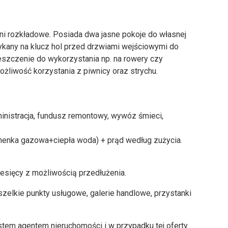
ełni rozkładowe. Posiada dwa jasne pokoje do własnej
ykany na klucz hol przed drzwiami wejściowymi do
szczenie do wykorzystania np. na rowery czy
liwość korzystania z piwnicy oraz strychu.
inistracja, fundusz remontowy, wywóz śmieci,
henka gazowa+ciepła woda) + prąd według zużycia.
sięcy z możliwością przedłużenia.
szelkie punkty usługowe, galerie handlowe, przystanki
stem agentem nieruchomości i w przypadku tej oferty