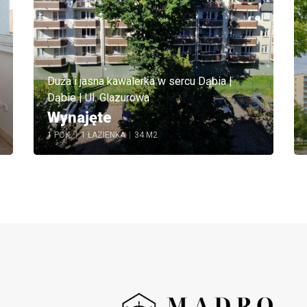
Duża i jasna kawalerka w sercu Dąbia |
Dąbie | Ul. Glazurowa
Wynajęte
1 POK.
|
1 ŁAZIENKA
|
34 M2