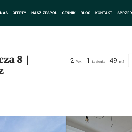
 NAS
OFERTY
NASZ ZESPÓŁ
CENNIK
BLOG
KONTAKT
SPRZED
cza 8 |
2
1
49
Pok.
Łazienka
m2
z