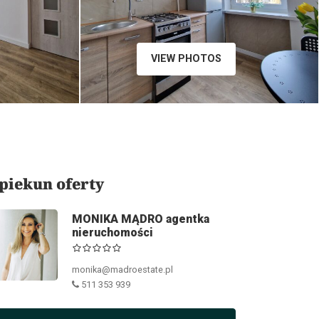
VIEW PHOTOS
piekun oferty
MONIKA MĄDRO agentka
nieruchomości
monika@madroestate.pl
511 353 939