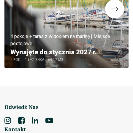
4 pokoje + taras z widokiem na marinę | Miejsce
postojowe
Wynajęte do stycznia 2027 r.
4 POK.
|
1 ŁAZIENKA
|
69,17 M2
Odwiedź Nas
Kontakt