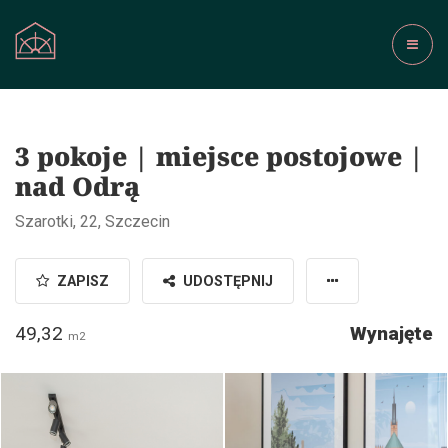
3 pokoje | miejsce postojowe |
nad Odrą
Szarotki, 22, Szczecin
ZAPISZ
UDOSTĘPNIJ
49,32
Wynajęte
m2
Madro Real Estate / fot. STOLZ
Madro Real Estate / fot. STOLZ
Photography Team
Photography Team