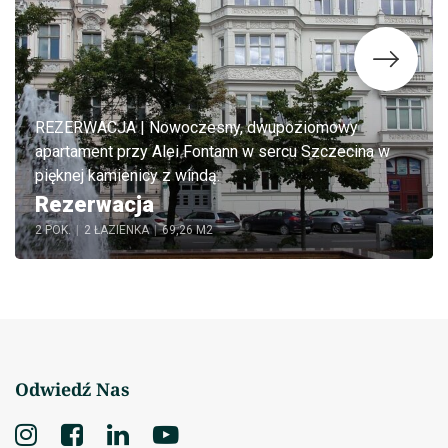
REZERWACJA | Nowoczesny, dwupoziomowy
apartament przy Alei Fontann w sercu Szczecina w
pięknej kamienicy z windą.
Rezerwacja
2 POK.
|
2 ŁAZIENKA
|
69,26 M2
Odwiedź Nas