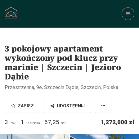
3 pokojowy apartament
wykończony pod klucz przy
marinie | Szczecin | Jezioro
Dąbie
Przestrzenna, 9e, Szczecin Dąbie, Szczecin, Polska
ZAPISZ
UDOSTĘPNIJ
3
1
67,25
1,272,000 zł
Pok.
Łazienka
m2
MadrO Real Estate / fot. STOLZ
MadrO Real Estate / fot. STOLZ