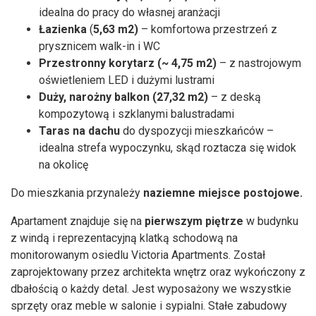
idealna do pracy do własnej aranżacji
Łazienka
(
5,63 m2)
– komfortowa przestrzeń z
prysznicem walk-in i WC
Przestronny korytarz
(~ 4,75 m2)
– z nastrojowym
oświetleniem LED i dużymi lustrami
Duży,
narożny balkon (27,32 m2)
– z deską
kompozytową i szklanymi balustradami
T
aras
na dachu
do dyspozycji mieszkańców –
idealna strefa wypoczynku, skąd roztacza się widok
na okolicę
Do mieszkania przynależy
n
aziemne miejsce postojowe.
Apartament znajduje się na
pierwszym piętrze
w budynku
z windą i reprezentacyjną klatką schodową na
monitorowanym osiedlu Victoria Apartments. Został
zaprojektowany przez architekta wnętrz oraz wykończony z
dbałością o każdy detal. Jest wyposażony we wszystkie
sprzęty oraz meble w salonie i sypialni. Stałe zabudowy