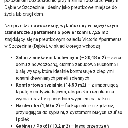
położeniem bezpośrednio przy marinie i Jeziorze Małym
Dąbie w Szczecinie. Idealny jako prestiżowe miejsce do
życia lub drugi dom.
Na sprzedaż
nowoczesny, wykończony w najwyższym
standardzie apartament
o powierzchni 67,25 m2
znajdujący się na prestiżowym osiedlu Victoria Apartments
w Szczecinie (Dąbie), w skład którego wchodzą:
Salon z aneksem kuchennym
(~ 30,48 m2)
– serce
domu z nowoczesną, ciemną zabudową kuchenną i
białą wyspą, która idealnie kontrastuje z ciepłymi
tonami drewnianych paneli ściennych
Komfortowa sypialnia
(14,59 m2)
– z imponującą
tapetą o motywie leśnym, eleganckim regałem na
wymiar oraz bezpośrednim wyjściem na balkon
Garderoba
(
1,60 m2
)
– funkcjonalnie urządzona,
przylegająca do sypialni, z systemem białych szuflad
i półek
Gabinet / Pokój
(
10,2 m2
)
– jasna przestrzeń