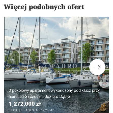
Więcej podobnych ofert
3 pokojowy apartament wykończony pod klucz przy
marinie | Szczecin | Jezioro Dąbie
1,272,000 zł
3 POK.
|
1 ŁAZIENKA
|
67,25 M2