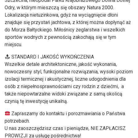
Szczecina, nieopodal Parku Krajobrazowego Dolina Dolnej
Odry, w którym mieszczą się obszary Natura 2000.
Lokalizacja nietuzinkowa, gdyż na wyciągnięcie dłoni
znajduje się przystań jachtowa, z której można dopłynąć aż
do Morza Bałtyckiego. Miłośnicy żeglarstwa i wszelkich
sportów wodnych z pewnością zakochają się w tym
miejscu.
STANDARD I JAKOŚĆ WYKOŃCZENIA
Wszelkie detale architektoniczne, jakość wykonania,
nowoczesny styl, funkcjonalne rozwiązania, wysoki poziom
izolacji termicznej i akustycznej, liczne udogodnienia dla
osób z niepełnosprawnościami czy rodzin z dziećmi, a
także niepowtarzalne widoki związane z samą okolicą
czynią tę inwestycję unikalną.
Zapraszamy do kontaktu i porozmawiania o Państwa
potrzebach.
U nas zaoszczędzisz czas i pieniądze, NIE ZAPŁACISZ
PROWIZJI za usługę pośrednictwa!