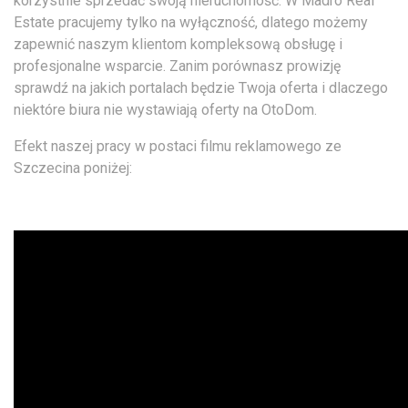
korzystnie sprzedać swoją nieruchomość. W Madro Real
Estate pracujemy tylko na wyłączność, dlatego możemy
zapewnić naszym klientom kompleksową obsługę i
profesjonalne wsparcie. Zanim porównasz prowizję
sprawdź na jakich portalach będzie Twoja oferta i dlaczego
niektóre biura nie wystawiają oferty na OtoDom.
Efekt naszej pracy w postaci filmu reklamowego ze
Szczecina poniżej: