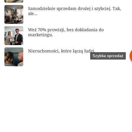
Samodzielnie sprzedam drożej i szybciej. Tak,
ale…
Weź 70% prowizji, bez dokładania do
marketingu.
Nieruchomości, które łączą ludzi.
Szybka sprzedaż
Znajdź wpis
Search
for:
Kategorie
Lifestyle
Mariusz