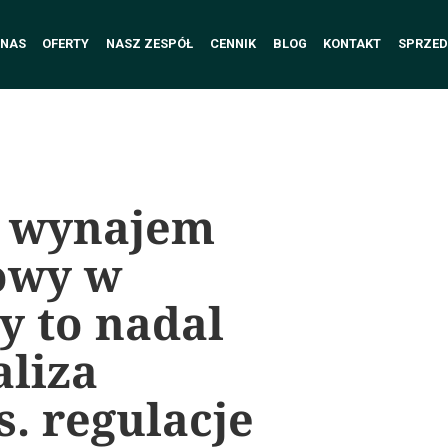
 NAS
OFERTY
NASZ ZESPÓŁ
CENNIK
BLOG
KONTAKT
SPRZED
a wynajem
owy w
zy to nadal
aliza
s. regulacje