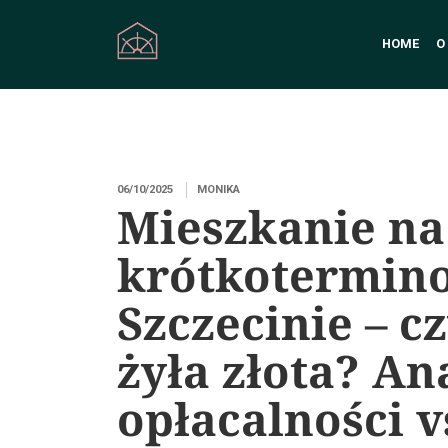
HOME
O
06/10/2025
MONIKA
Mieszkanie n
krótkotermin
Szczecinie – c
żyła złota? An
opłacalności v