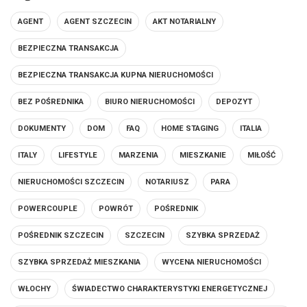
AGENT
AGENT SZCZECIN
AKT NOTARIALNY
BEZPIECZNA TRANSAKCJA
BEZPIECZNA TRANSAKCJA KUPNA NIERUCHOMOŚCI
BEZ POŚREDNIKA
BIURO NIERUCHOMOŚCI
DEPOZYT
DOKUMENTY
DOM
FAQ
HOME STAGING
ITALIA
ITALY
LIFESTYLE
MARZENIA
MIESZKANIE
MIŁOŚĆ
NIERUCHOMOŚCI SZCZECIN
NOTARIUSZ
PARA
POWERCOUPLE
POWRÓT
POŚREDNIK
POŚREDNIK SZCZECIN
SZCZECIN
SZYBKA SPRZEDAŻ
SZYBKA SPRZEDAŻ MIESZKANIA
WYCENA NIERUCHOMOŚCI
WŁOCHY
ŚWIADECTWO CHARAKTERYSTYKI ENERGETYCZNEJ