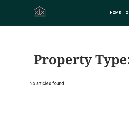
HOME
O
Property Type
No articles found